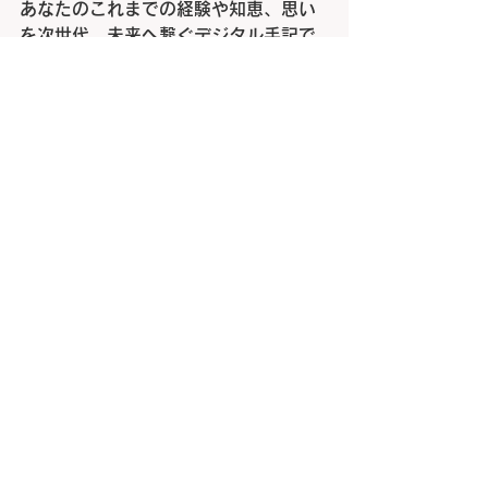
あなたのこれまでの経験や知恵、思い
を次世代、未来へ繋ぐデジタル手記で
す。
これまでの人生を振り返りまとめた形
で記述します。
一般社団法人ライフ
DX
推進協会が審査
します。
認定されると手記遺産番号が付与され
一般公開されます。
「
AI
から学ぶ」が流行りですが、それ
以上に「人から学ぶ」は貴重です。
ライフログは思い立った時にいつでも
記入して良いのですが、だんだん忘れ
てしまします。
人生の踊り場での習慣づけが重要で
す。
記憶があいまいになってくる私達シニ