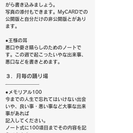
がら書き込みましょう。
写真の添付もできます。
MyCARD
での
公開版と自分だけの非公開版とがあり
ます。
●
王様の耳
悪口や憂さ晴らしのためのノートで
す。この週で起こったいやな出来事、
悪口などを書きとめます。
３．月毎の踊り場
●
メモリアル
100
今までの人生で忘れてはいけない出会
いや、良い事
・
悪い事など大事な出来
事があれば
記入してください。
ノート式に
100
項目までその内容を記