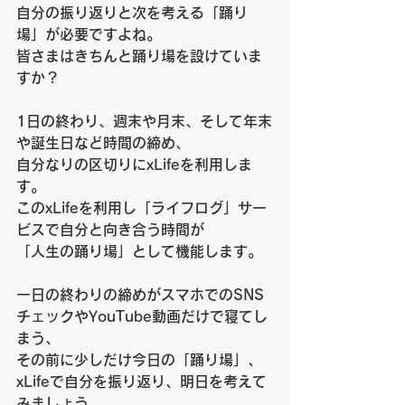
自分の振り返りと次を考える「踊り
場」が必要ですよね。
皆さまはきちんと踊り場を設けていま
すか？
1
日の終わり、週末や月末、そして年末
や誕生日など時間の締め、
自分なりの区切りに
xLife
を利用しま
す。
この
xLife
を利用し「ライフログ」サー
ビスで自分と向き合う時間が
「人生の踊り場」として機能します。
一日の終わりの締めがスマホでの
SNS
チェックや
YouTube
動画だけで寝てし
まう、
その前に少しだけ今日の「踊り場」、
xLife
で自分を振り返り、明日を考えて
みましょう。