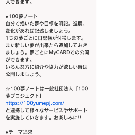
入できます。
●100
夢ノート
自分で描いた夢や目標を明記。進展、
変化があれば記述しましょう。
1
つの夢ごとに日記帳が付帯します。
また新しい夢が出来たら追加しておき
ましょう。夢ごとに
MyCARD
での公開
ができます。
いろんな方に紹介や協力が欲しい時は
公開しましょう。
☆100
夢ノートは一般社団法人「
100
夢プロジェクト」
https://100yumepj.com/
と連携して様々なサービスやサポート
を実施していきます。お楽しみに!!
●
テーマ追求