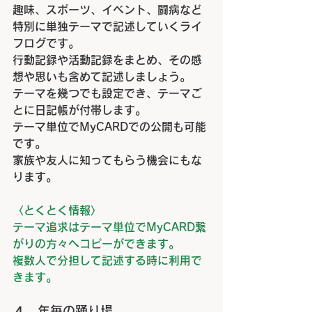
趣味、スポーツ、イベント、闘病など
特別に単独テーマで記述していくライ
フログです。
行動記録や
活動記録をまとめ、その感
想や思いも含めて記述しましょう。
テーマを幾つでも設
定でき、テーマご
とに日記帳が付帯します。
テーマ単位で
MyCARD
での公開も可能
です。
家族や友人に知ってもらう機会にもな
ります。
〈とくとく情報〉
テーマ追求はテーマ単位で
MyCARD繋
がり
の方々へコピーができます。
複数人で分担して記述する時に利用で
きます。
４．年毎の踊り場