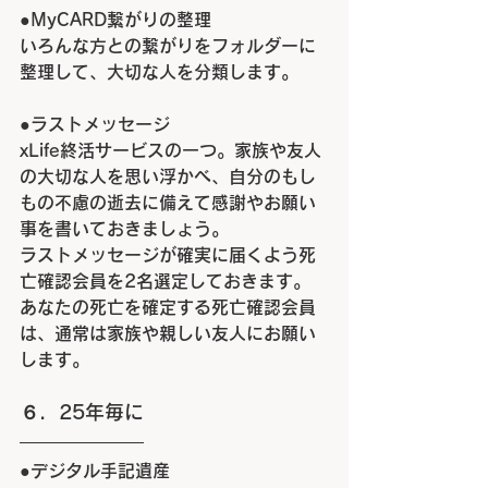
●MyCARD繋がり
の整理
いろんな方との
繋がり
をフォルダーに
整理して、大切な人を分類します。
●
ラストメッセージ
xLife
終活サービスの一つ。家族や友人
の大切な人を思い浮かべ、自分のもし
もの不慮の逝去に備えて感謝やお願い
事を書いておきましょう。
ラストメッセージが確実に届くよう死
亡確認会員を
2
名選定しておきます。
あなたの死亡を確定する死亡確認会員
は、通常は家族や親しい友人にお願い
します。
６．
25
年毎に
●
デジタル手記遺産