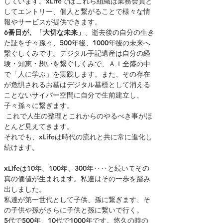
しています。xLifeではこれら組織は業務会員と
してエントリー、個人と繋がることで様々な情
報やサービスが提供できます。
6番目が、「大切な未来」
、逝去後の自分の生き
た証を子々孫々、500年後、1000年後の未来へ
繋ぐしくみです。デジタル手記遺産は自分の経
験・知恵・想いを繋ぐしくみで、ＡＩ全盛の中
で「人に学ぶ」を実践します。また、その存在
が危惧されるお墓はデジタル墓標として消える
ことないサイバー空間に自分で生前建立し、
子々孫々に繋ぎます。
これで人生の整理とこれからのやるべき事がほ
とんど見えてきます。
それでも、xLifeは時代の流れと共に常に進化し
続けます。
xLifeは10年、100年、300年‥‥と続いてその
真の価値が生まれます。
私達はその一歩を踏み
出しました。
私達が第一世代として子供、孫に繋ぎます、そ
の子供や孫がさらに子供と孫に繋いで行く。
5代で500年、10代で1000年です。
悠久の時の