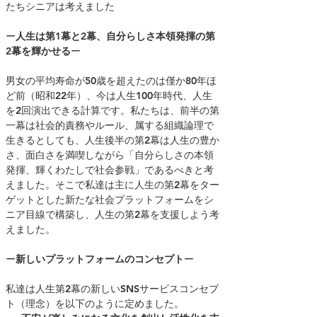
たちシニアは考えました
ー
人生は第1幕と2幕、自分らしさ本領発揮の第
2幕を輝かせる
ー
男女の平均寿命が50歳を超えたのは僅か80年ほ
ど前（昭和22年）、今は人生100年時代、人生
を2回演出できる計算です。私たちは、前半の第
一幕は社会的責務やルール、属する組織論理で
生きるとしても、人生後半の第2幕は人生の豊か
さ、面白さを満喫しながら「自分らしさの本領
発揮、輝くわたしで社会参戦」であるべきと考
えました。
そこで私達は主に人生の第2幕をター
ゲットとした新たな社会プラットフォームをシ
ニア目線で構築し、人生の第2幕を支援しよう考
えました。
ー
新しいプラットフォームのコンセプト
ー
私達は人生第2幕の新しいSNSサービスコンセプ
ト（理念）を以下のように定めました。