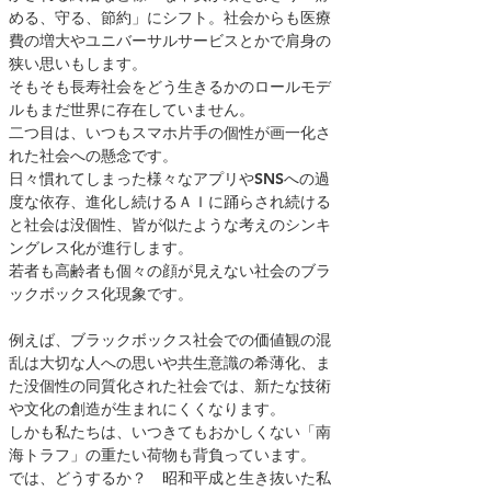
める、守る、節約」にシフト。社会からも医療
費の増大やユニバーサルサービスとかで肩身の
狭い思いもします。
そもそも長寿社会をどう生きるかのロールモデ
ルもまだ世界に存在していません。
二つ目は、いつもスマホ片手の個性が画一化さ
れた社会への懸念です。
日々慣れてしまった様々なアプリやSNSへの過
度な依存、進化し続けるＡＩに踊らされ続ける
と社会は没個性、皆が似たような考えのシンキ
ングレス化が進行します。
若者も高齢者も個々の顔が見えない社会のブラ
ックボックス化現象です。
例えば、ブラックボックス社会での価値観の混
乱は大切な人への思いや共生意識の希薄化、ま
た没個性の同質化された社会では、新たな技術
や文化の創造が生まれにくくなります。
しかも私たちは、いつきてもおかしくない「南
海トラフ」の重たい荷物も背負っています。
では、どうするか？ 昭和平成と生き抜いた私