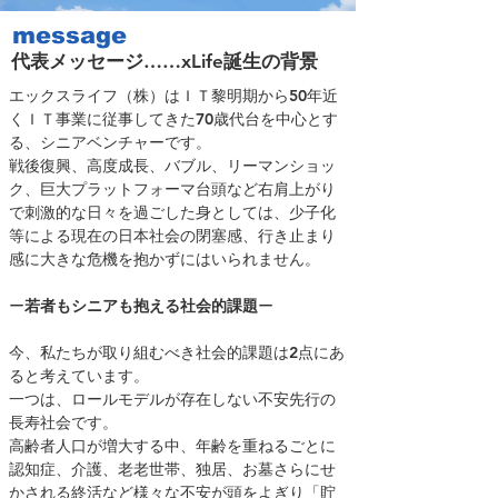
message
代表メッセージ……xLife誕生の背景
エックスライフ（株）はＩＴ黎明期から50年近
くＩＴ事業に従事してきた70歳代台を中心とす
る、シニアベンチャーです。
戦後復興、高度成長、バブル、リーマンショッ
ク、巨大プラットフォーマ台頭など右肩上がり
で刺激的な日々を過ごした身としては、少子化
等による現在の日本社会の閉塞感、行き止まり
感に大きな危機を抱かずにはいられません。
ー
若者もシニアも抱える社会的課題
ー
今、私たちが取り組むべき社会的課題は2点にあ
ると考えています。
一つは、ロールモデルが存在しない不安先行の
長寿社会です。
高齢者人口が増大する中、年齢を重ねるごとに
認知症、介護、老老世帯、独居、お墓さらにせ
かされる終活など様々な不安が頭をよぎり「貯