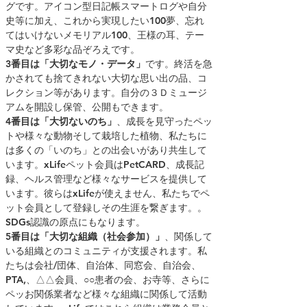
グです。アイコン型日記帳スマートログや自分
史等に加え、これから実現したい100夢、忘れ
てはいけないメモリアル100、王様の耳、テー
マ史など多彩な品ぞろえです。
3番目は「大切なモノ・データ」
です。終活を急
かされても捨てきれない大切な思い出の品、コ
レクション等があります。自分の３Ｄミュージ
アムを開設し保管、公開もできます。
4番目は「大切ないのち」
、成長を見守ったペッ
トや様々な動物そして栽培した植物、私たちに
は多くの「いのち」との出会いがあり共生して
います。xLifeペット会員はPetCARD、成長記
録、ヘルス管理など様々なサービスを提供して
います。彼らはxLifeが使えません、私たちでペ
ット会員として登録しその生涯を繋ぎます。。
SDGs認識の原点にもなります。
5番目は「大切な組織（社会参加）」
、関係して
いる組織とのコミュニティが支援されます。私
たちは会社/団体、自治体、同窓会、自治会、
PTA,、△△会員、○○患者の会、お寺等、さらに
ペッお関係業者など様々な組織に関係して活動