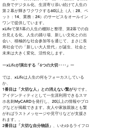
自身でデジタル化、生涯寄り添い続けて人生の
第２幕が輝きワクワクする60以上（人：28、ペ
ット：14、業務：24）のサービスをオールイン
ワンで提供しています。
xLifeで第1幕の人生の棚卸と整理、第2幕での自
分見える化、人生の踊り場、新しい文化との出
会い、積極的な社会参加等を通じて、まさに長
寿社会での「新しい大人世代」が誕生、社会と
未来は大きく変化、活性化します。
ー
xLifeが演出する「6つの大切‥‥」
ー
では、xLifeは人生の何をフォーカスしている
か、
1番目は「大切な人」との消えない繋がり
です。
アイデンティティとして一生涯利用できるスマ
ホ名刺MyCARDを発行し、20以上の情報やブロ
グなどが掲載できます。友人や家族親族とも繋
がればラストメッセージや見守りなどが支援さ
れます。。
2番目は「大切な自分物語」
、いわゆるライフロ