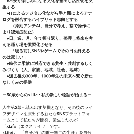
●不安が楽しみになる文化を創出し活性化を支
援する
●ITによるデジタル化ながら手と頭によるアナ
ログを融合するハイブリッド志向とする
（原則アンチAI、自分で考え、指で操作に
より認知症防止）
●日、週、月、年で振り返り、整理し将来を考
える踊り場を慣習化させる
「寝る前にSNSやゲームでその日を終える
のは寂しい」
●時代に柔軟に対応できる共生・共創するしく
みづくり（人、家族、地域、社会、地球）
●逝去後の300年、1000年先の未来へ繋ぐ新た
なしくみの提供
ー
50歳からのxLife : 私の新しい物語が始まる
ー
人生第2幕へ踏み出す契機となり、その後のライ
フデザインを演出する新たなSNSプラットフォ
ームとして私たちが開発、誕生したのが
「xLife（エクスライフ」です。
xLifeは、「自分だけの唯一無二の生涯」を自分