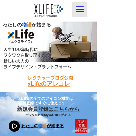
わたしの
物
語
が始まる
​（エクスライフ）
人生100年時代に
ワクワクを取り戻す、
新しい大人の
ライフデザイン・プラットフォーム
レクチャーブログ公開
xLifeのアレコレ
xLifeの全てのアイコン機能は
会員登録ですぐに使えます
新規会員登録はこちらから
デジタル名刺MyCARDで始める
わたしの
物
語
が始まる