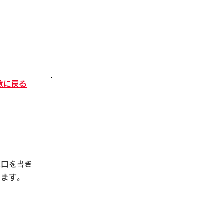
覧に戻る
悪口を書き
します。